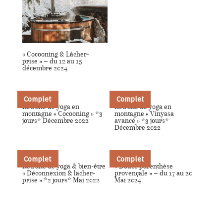
« Cocooning & Lâcher-
prise » – du 12 au 15
décembre 2024
Complet
Complet
Retraite de yoga en
Retraite de yoga en
montagne « Cocooning » *3
montagne « Vinyasa
jours* Décembre 2022
avancé » *3 jours*
Décembre 2022
Complet
Complet
Retraite de yoga & bien-être
« Douce parenthèse
« Déconnexion & lacher-
provençale » – du 17 au 20
prise » *2 jours* Mai 2022
Mai 2024