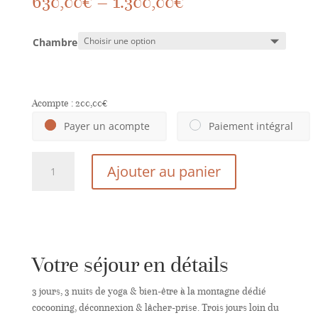
630,00
€
–
1.300,00
€
Chambre
Acompte :
200,00
€
Payer un acompte
Paiement intégral
quantité
Ajouter au panier
de
"Cocooning
&
Lâcher-
prise"
-
Votre séjour en détails
du
11
3 jours, 3 nuits de yoga & bien-être à la montagne dédié
au
cocooning, déconnexion & lâcher-prise. Trois jours loin du