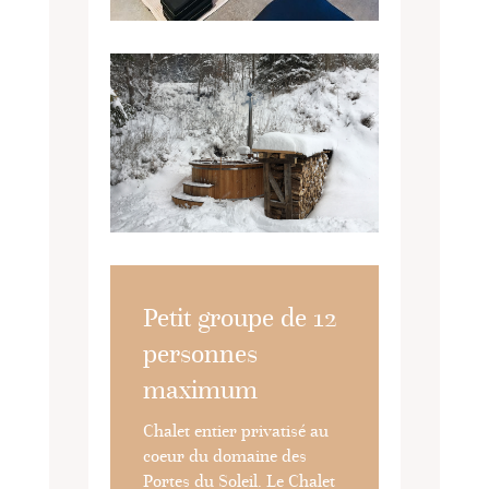
Petit groupe de 12
personnes
maximum
Chalet entier privatisé au
coeur du domaine des
Portes du Soleil. Le Chalet