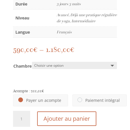
Durée
3 jours 3 nuits
Avancé, Déjà une pratique régulière
Niveau
de yoga, Intermédiaire
Langue
Français
590,00
€
–
1.180,00
€
Chambre
Acompte :
200,00
€
Payer un acompte
Paiement intégral
quantité
Ajouter au panier
de
"Fire