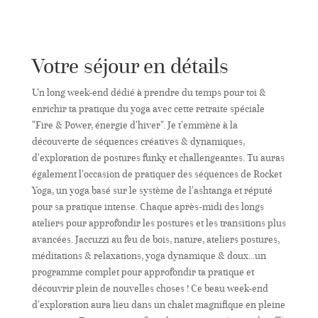
&
Power
Yoga"
-
Votre séjour en détails
du
3
Un long week-end dédié à prendre du temps pour toi &
au
enrichir ta pratique du yoga avec cette retraite spéciale
6
"Fire & Power, énergie d'hiver". Je t'emmène à la
décembre
découverte de séquences créatives & dynamiques,
2026
d'exploration de postures funky et challengeantes. Tu auras
également l'occasion de pratiquer des séquences de Rocket
Yoga, un yoga basé sur le système de l'ashtanga et réputé
pour sa pratique intense. Chaque après-midi des longs
ateliers pour approfondir les postures et les transitions plus
avancées. Jaccuzzi au feu de bois, nature, ateliers postures,
méditations & relaxations, yoga dynamique & doux...un
programme complet pour approfondir ta pratique et
découvrir plein de nouvelles choses ! Ce beau week-end
d'exploration aura lieu dans un chalet magnifique en pleine