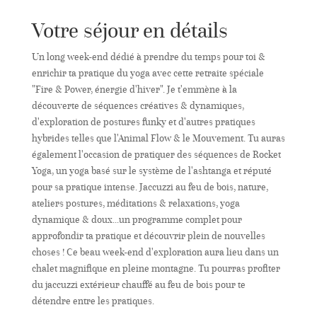
Yoga"
-
Votre séjour en détails
du
4
Un long week-end dédié à prendre du temps pour toi &
au
enrichir ta pratique du yoga avec cette retraite spéciale
7
"Fire & Power, énergie d'hiver". Je t'emmène à la
décembre
découverte de séquences créatives & dynamiques,
2025
d'exploration de postures funky et d'autres pratiques
hybrides telles que l'Animal Flow & le Mouvement. Tu auras
également l'occasion de pratiquer des séquences de Rocket
Yoga, un yoga basé sur le système de l'ashtanga et réputé
pour sa pratique intense. Jaccuzzi au feu de bois, nature,
ateliers postures, méditations & relaxations, yoga
dynamique & doux...un programme complet pour
approfondir ta pratique et découvrir plein de nouvelles
choses ! Ce beau week-end d'exploration aura lieu dans un
chalet magnifique en pleine montagne. Tu pourras profiter
du jaccuzzi extérieur chauffé au feu de bois pour te
détendre entre les pratiques.