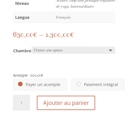
Avancé, Déjà une pratique régulière
Niveau
de yoga, Intermédiaire
Langue
Français
630,00
€
–
1.300,00
€
Chambre
Acompte :
200,00
€
Payer un acompte
Paiement intégral
quantité
Ajouter au panier
de
"Fire
&
Power