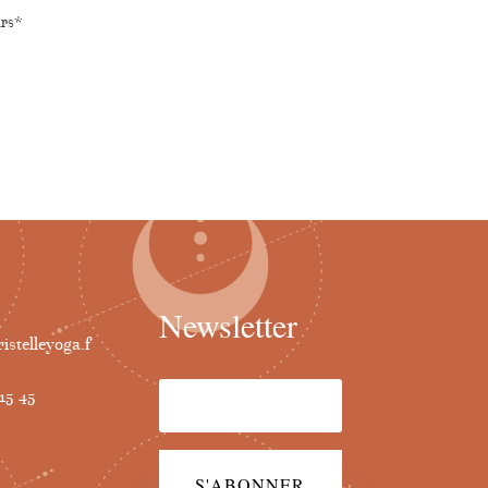
urs*
Newsletter
istelleyoga.f
15 45
S'ABONNER