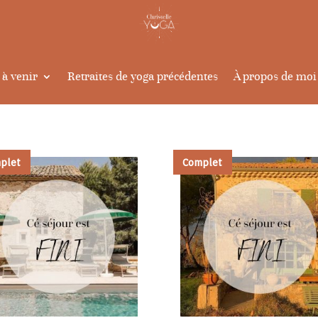
 à venir
Retraites de yoga précédentes
À propos de moi
plet
Complet