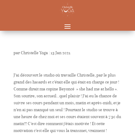
par
Christelle Yoga
|
13 Jan 2021
J’ai découvert le studio où travaille Christelle, par le plus
grand des hasards et c’était elle qui était en charge ce jour !
Comme dirait ma copine Beyoncé » she had me at hello ».
Son sourire, son accueil…quel plaisir ! J’ai eu la chance de
suivre ses cours pendant un mois, matin et après-midi, et je
n’en ai pas manqué un seul ! Pourtant le studio se trouve à
une heure de chez moi et ses cours étaient souvent à 7:30 du
matin!!! C’est dire comment j’étais motivée ! Et cette
motivation c’est elle qui vous la transmet, vraiment !