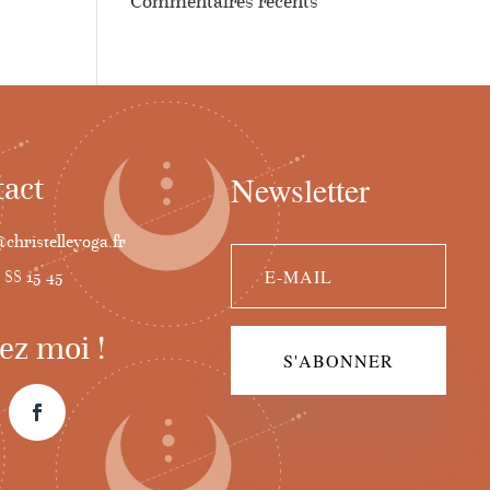
Commentaires récents
Newsletter
act
christelleyoga.fr
 88 15 45
ez moi !
S'ABONNER