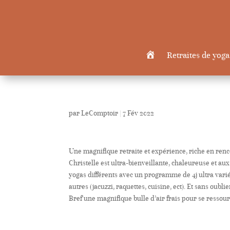
Retraites de yoga
Accueil
par
LeComptoir
|
7 Fév 2022
Une magnifique retraite et expérience, riche en ren
Christelle est ultra-bienveillante, chaleureuse et aux 
yogas différents avec un programme de 4j ultra varié
autres (jacuzzi, raquettes, cuisine, ect). Et sans oubli
Bref une magnifique bulle d’air frais pour se ressou