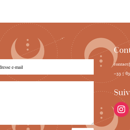
Cont
contact@
+33 7 63
Suiv