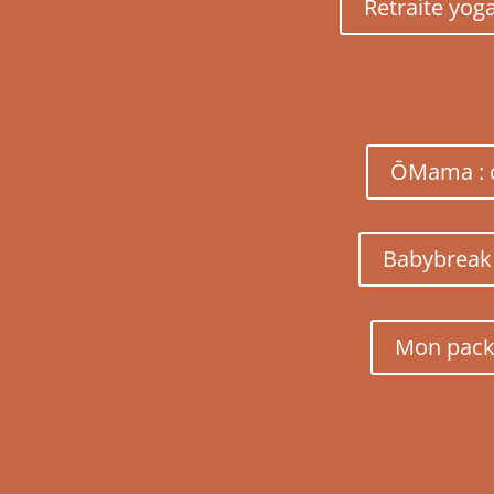
Retraite yog
ŌMama : c
Babybreak 
Mon pack 